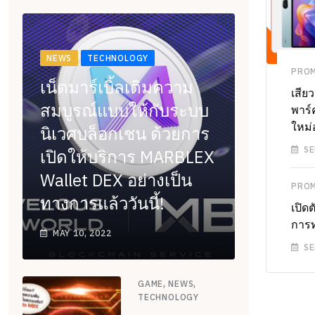
NEWS
TECHNOLOGY
,
EWS
TECHNOLOGY
PRO
เน็ตมาร์เบิ้ลเติมความ
ONOR เปิดตัว HONOR Magic6 Pro เขย่าตลาด
เสีย
สมบูรณ์แบบให้กับระบบ
ล้องมือถือ พร้อมปฏิวัติการถ่ายภาพด้วย
พาร์
ทคโนโลยีกล้อง
ใหม่
นิเวศบล็อกเชน ด้วยการ
APRIL 5, 2024
SE
เปิดให้บริการ MARBLEX
Wallet DEX อย่างเป็น
,
EWS
TECHNOLOGY
PRO
ทางการแล้ววันนี้!
ันทึกเรื่องราวของคุณ: เข้าร่วมการประกวด
เปิด
iaomi Imagery Awards 2023
การท
MAY 10, 2022
NOVEMBER 15, 2023
SE
,
,
GAME
NEWS
TECHNOLOGY