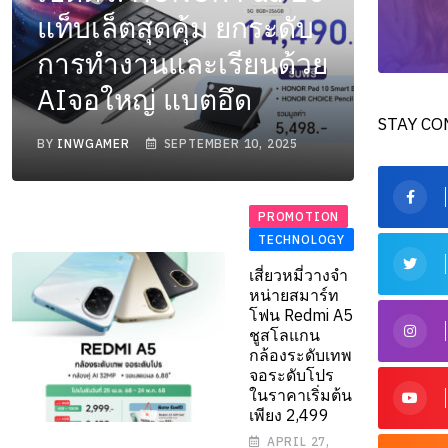
แท็บเล็ตสุดคุ้ม ยกระดับ
การทำงานและเรียนด้วย
AIจอใหญ่ แบตอึด
STAY C
BY
INWGAMER
SEPTEMBER 10, 2025
PROMOTION
TECHNOLOGY
เสี่ยวหมี่วางจำ
หน่ายสมาร์ท
โฟน Redmi A5
ชูสโลแกน
กล้องระดับเทพ
จอระดับโปร
ในราคาเริ่มต้น
เพียง 2,499
APRIL 27,