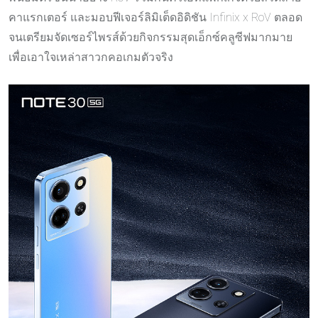
คาแรกเตอร์ และมอบฟีเจอร์ลิมิเต็ดอิดิชัน Infinix x RoV ตลอด
จนเตรียมจัดเซอร์ไพรส์ด้วยกิจกรรมสุดเอ็กซ์คลูซีฟมากมาย
เพื่อเอาใจเหล่าสาวกคอเกมตัวจริง