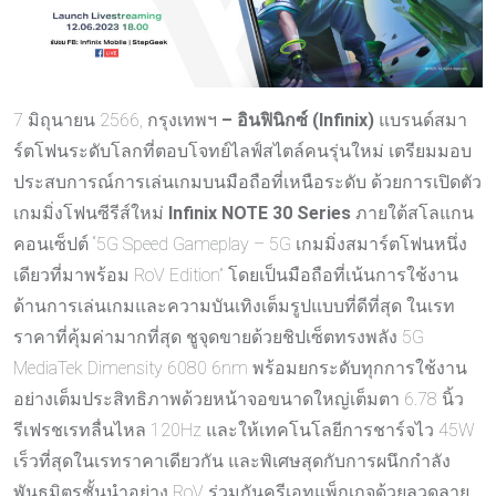
7 มิถุนายน 2566, กรุงเทพฯ
– อินฟินิกซ์ (Infinix)
แบรนด์สมา
ร์ตโฟนระดับโลกที่ตอบโจทย์ไลฟ์สไตล์คนรุ่นใหม่ เตรียมมอบ
ประสบการณ์การเล่นเกมบนมือถือที่เหนือระดับ ด้วยการเปิดตัว
เกมมิ่งโฟนซีรีส์ใหม่
Infinix NOTE 30 Series
ภายใต้สโลแกน
คอนเซ็ปต์ “5G Speed Gameplay – 5G เกมมิ่งสมาร์ตโฟนหนึ่ง
เดียวที่มาพร้อม RoV Edition” โดยเป็นมือถือที่เน้นการใช้งาน
ด้านการเล่นเกมและความบันเทิงเต็มรูปแบบที่ดีที่สุด ในเรท
ราคาที่คุ้มค่ามากที่สุด ชูจุดขายด้วยชิปเซ็ตทรงพลัง 5G
MediaTek Dimensity 6080 6nm พร้อมยกระดับทุกการใช้งาน
อย่างเต็มประสิทธิภาพด้วยหน้าจอขนาดใหญ่เต็มตา 6.78 นิ้ว
รีเฟรชเรทลื่นไหล 120Hz และให้เทคโนโลยีการชาร์จไว 45W
เร็วที่สุดในเรทราคาเดียวกัน และพิเศษสุดกับการผนึกกำลัง
พันธมิตรชั้นนำอย่าง RoV ร่วมกันครีเอทแพ็กเกจด้วยลวดลาย