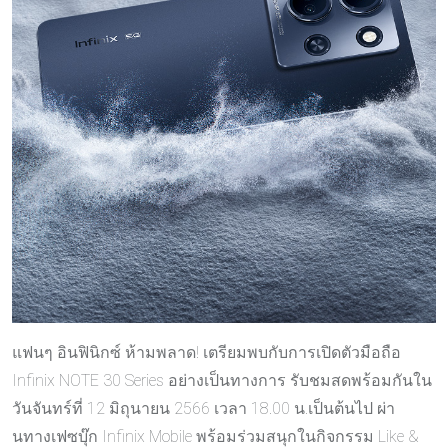
แฟนๆ อินฟินิกซ์ ห้ามพลาด! เตรียมพบกับการเปิดตัวมือถือ
Infinix NOTE 30 Series อย่างเป็นทางการ รับชมสดพร้อมกันใน
วันจันทร์ที่ 12 มิถุนายน 2566 เวลา 18.00 น.เป็นต้นไป ผ่า
นทางเฟซบุ๊ก Infinix Mobile พร้อมร่วมสนุกในกิจกรรม Like &