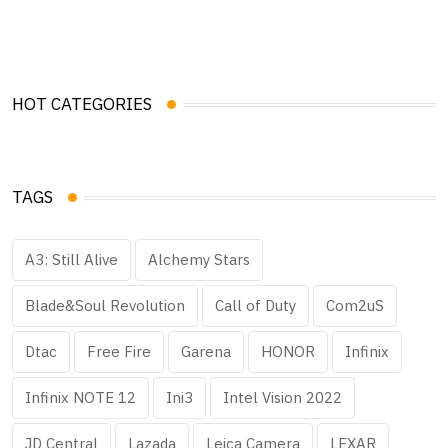
HOT CATEGORIES
TAGS
A3: Still Alive
Alchemy Stars
Blade&Soul Revolution
Call of Duty
Com2uS
Dtac
Free Fire
Garena
HONOR
Infinix
Infinix NOTE 12
Ini3
Intel Vision 2022
JD Central
Lazada
Leica Camera
LEXAR