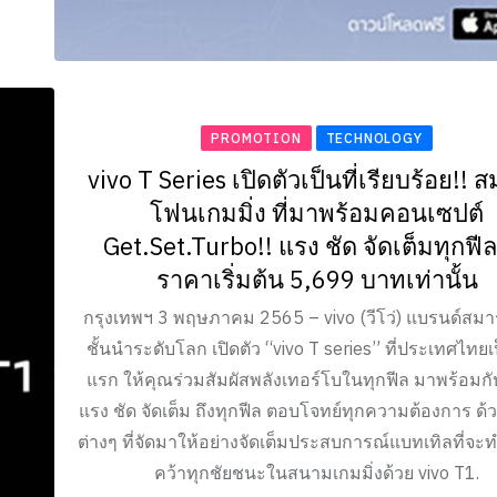
PROMOTION
TECHNOLOGY
vivo T Series เปิดตัวเป็นที่เรียบร้อย!! ส
โฟนเกมมิ่ง ที่มาพร้อมคอนเซปต์
Get.Set.Turbo!! แรง ชัด จัดเต็มทุกฟี
ราคาเริ่มต้น 5,699 บาทเท่านั้น
กรุงเทพฯ 3 พฤษภาคม 2565 – vivo (วีโว่) แบรนด์สม
ชั้นนำระดับโลก เปิดตัว “vivo T series” ที่ประเทศไทยเป
แรก ให้คุณร่วมสัมผัสพลังเทอร์โบในทุกฟีล มาพร้อมก
แรง ชัด จัดเต็ม ถึงทุกฟีล ตอบโจทย์ทุกความต้องการ ด้ว
ต่างๆ ที่จัดมาให้อย่างจัดเต็มประสบการณ์แบทเทิลที่จะ
คว้าทุกชัยชนะในสนามเกมมิ่งด้วย vivo T1.