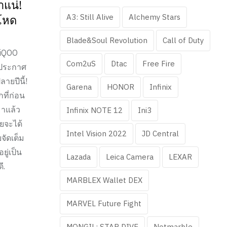
าแน่!
A3: Still Alive
Alchemy Stars
ยโหด
Blade&Soul Revolution
Call of Duty
 iQOO
Com2uS
Dtac
Free Fire
 ประกาศ
ยปีนี้!
Garena
HONOR
Infinix
ที่ก่อน
าแล้ว
Infinix NOTE 12
Ini3
ยจะได้
Intel Vision 2022
JD Central
ัดเต็ม
ู่เป็น
Lazada
Leica Camera
LEXAR
ี.
MARBLEX Wallet DEX
MARVEL Future Fight
MONGIL: STAR DIVE
Netmarble