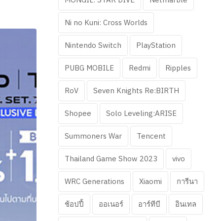
Ni no Kuni: Cross Worlds
Nintendo Switch
PlayStation
PUBG MOBILE
Redmi
Ripples
RoV
Seven Knights Re:BIRTH
Shopee
Solo Leveling:ARISE
Summoners War
Tencent
Thailand Game Show 2023
vivo
WRC Generations
Xiaomi
การีนา
ช้อปปี้
ออเนอร์
อาร์ทีบี
อินเทล