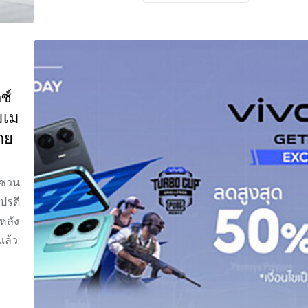
ซ์
มเม
าย
 ชวน
ปรดี
หลัง
ล้ว.