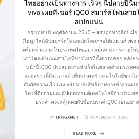
ไทยอย่างเป็นทางการ เร็วๆ นี้ปลายปีนี้ม
vivo เผยทีเซอร์ iQOO สมาร์ตโฟนสา
สเปกแน่น
กรุงเทพฯ 8 พฤศจิกายน 2565 – สยบทุกข่าวลือ! เมื่อ
(ไอคู) ไลน์อัปสมาร์ตโฟนสเปกโหดภายใต้แบรนด์ vivo
เตรียมทำตลาดในประเทศไทยอย่างเป็นทางการภายในปลา
เอาใจเหล่าแฟนสายไอทีชาวไทยที่ตั้งตารอคอย หลังจาก
หน้านี้ iQOO ประสบความสำเร็จในตลาดต่างประเทศม
และคราวนี้ถึงเวลาแล้วที่เหล่าคนรักเทคโนโลยีชาวไท
สัมผัสความเร็ว แรง พร้อมประสิทธิภาพการทำงานแบบจ
ใครที่ติดตามและอัปเดตเทรนด์เทคโนโลยีต่างประเทศอย
ประจำ คงจะคุ้นเคยกับชื่อแบรนด์ iQOO เป็นอย่างด
BY
INWGAMER
NOVEMBER 8, 2022
READ MORE