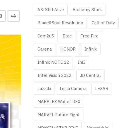
A3: Still Alive
Alchemy Stars
Share
Print
Blade&Soul Revolution
Call of Duty
via
Email
Com2uS
Dtac
Free Fire
Garena
HONOR
Infinix
Infinix NOTE 12
Ini3
Intel Vision 2022
JD Central
Lazada
Leica Camera
LEXAR
MARBLEX Wallet DEX
MARVEL Future Fight
MONGIL: STAR DIVE
Netmarble