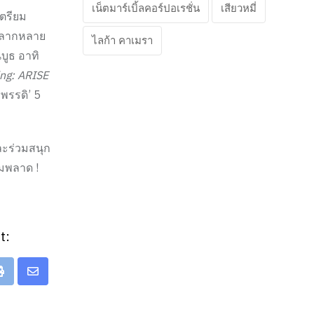
เน็ตมาร์เบิ้ลคอร์ปอเรชั่น
เสียวหมี่
เตรียม
ีหลากหลาย
ไลก้า คาเมรา
บูธ อาทิ
ing: ARISE
รพรรดิ’ 5
ละร่วมสนุก
ามพลาด !
t:
Print
Share
via