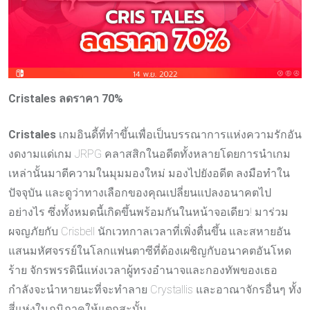
Cristales ลดราคา 70%
Cristales
เกมอินดี้ที่ทำขึ้นเพื่อเป็นบรรณาการแห่งความรักอัน
งดงามแด่เกม JRPG คลาสสิกในอดีตทั้งหลายโดยการนำเกม
เหล่านั้นมาตีความในมุมมองใหม่ มองไปยังอดีต ลงมือทำใน
ปัจจุบัน และดูว่าทางเลือกของคุณเปลี่ยนแปลงอนาคตไป
อย่างไร ซึ่งทั้งหมดนี้เกิดขึ้นพร้อมกันในหน้าจอเดียว! มาร่วม
ผจญภัยกับ Crisbell นักเวทกาลเวลาที่เพิ่งตื่นขึ้น และสหายอัน
แสนมหัศจรรย์ในโลกแฟนตาซีที่ต้องเผชิญกับอนาคตอันโหด
ร้าย จักรพรรดินีแห่งเวลาผู้ทรงอำนาจและกองทัพของเธอ
กำลังจะนำหายนะที่จะทำลาย Crystallis และอาณาจักรอื่นๆ ทั้ง
สี่แห่งในภูมิภาคให้แตกสะบั้น