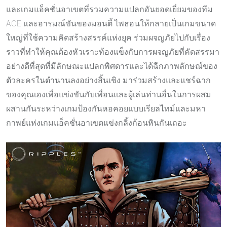
และเกมแอ็คชั่นอาเขตที่รวมความแปลกอันยอดเยี่ยมของทีม
ACE และอารมณ์ขันของมอนตี้ ไพธอนให้กลายเป็นเกมขนาด
ใหญ่ที่ใช้ความคิดสร้างสรรค์แห่งยุค ร่วมผจญภัยไปกับเรื่อง
ราวที่ทำให้คุณต้องหัวเราะท้องแข็งกับการผจญภัยที่คัดสรรมา
อย่างดีที่สุดที่มีลักษณะแปลกพิศดารและได้ฉีกภาพลักษณ์ของ
ตัวละครในตำนานลงอย่างสิ้นเชิง มาร่วมสร้างและแชร์ฉาก
ของคุณเองเพื่อแข่งขันกับเพื่อนและผู้เล่นท่านอื่นในการผสม
ผสานกันระหว่างเกมป้องกันหอคอยแบบเรียลไทม์และมหา
กาพย์แห่งเกมแอ็คชั่นอาเขตแข่งกลิ้งก้อนหินกันเถอะ