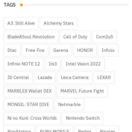
TAGS
A3: Still Alive
Alchemy Stars
Blade&Soul Revolution
Call of Duty
Com2uS
Dtac
Free Fire
Garena
HONOR
Infinix
Infinix NOTE 12
Ini3
Intel Vision 2022
JD Central
Lazada
Leica Camera
LEXAR
MARBLEX Wallet DEX
MARVEL Future Fight
MONGIL: STAR DIVE
Netmarble
Ni no Kuni: Cross Worlds
Nintendo Switch
PlayStation
PUBG MOBILE
Redmi
Ripples