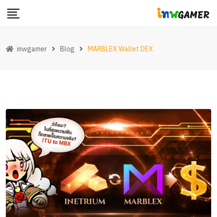
Skip
to
content
inwgamer
Blog
MARBLEX Wallet DEX