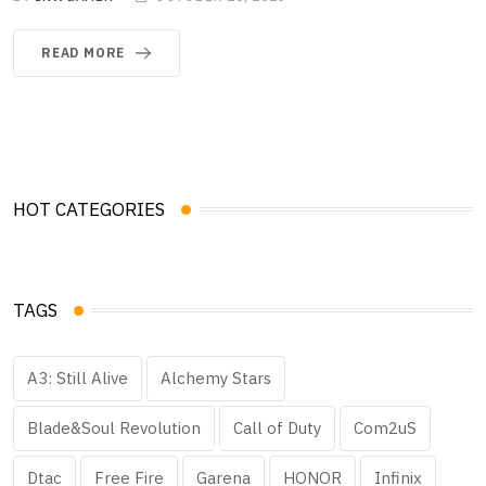
READ MORE
HOT CATEGORIES
TAGS
A3: Still Alive
Alchemy Stars
Blade&Soul Revolution
Call of Duty
Com2uS
Dtac
Free Fire
Garena
HONOR
Infinix