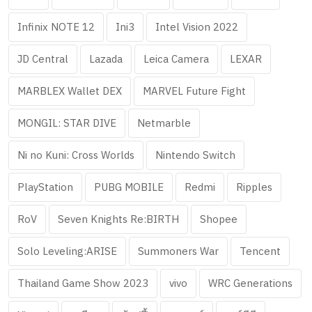
Infinix NOTE 12
Ini3
Intel Vision 2022
JD Central
Lazada
Leica Camera
LEXAR
MARBLEX Wallet DEX
MARVEL Future Fight
MONGIL: STAR DIVE
Netmarble
Ni no Kuni: Cross Worlds
Nintendo Switch
PlayStation
PUBG MOBILE
Redmi
Ripples
RoV
Seven Knights Re:BIRTH
Shopee
Solo Leveling:ARISE
Summoners War
Tencent
Thailand Game Show 2023
vivo
WRC Generations