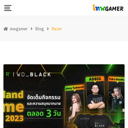
Skip
to
content
inwgamer
Blog
Razer