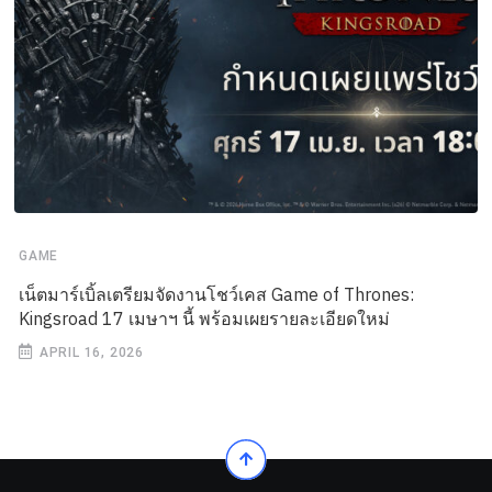
GAME
เน็ตมาร์เบิ้ลเตรียมจัดงานโชว์เคส Game of Thrones:
Kingsroad 17 เมษาฯ นี้ พร้อมเผยรายละเอียดใหม่
APRIL 16, 2026