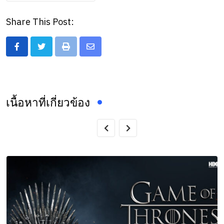
Share This Post:
Print
Share
via
Email
เนื้อหาที่เกี่ยวข้อง