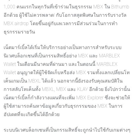
1,000 คนแรกในทุกวันที่เข้าร่วมในธุรกรรม MBX ใน Bithumb
อีกด้วย ผู้ใช้ไม่ควรพลาด! กับโอกาสสุดพิเศษในการรับรางวัล
MBX airdrop โดยขึ้นอยู่กับเลเวลการมีส่วนร่วมในการทำ
ธุรกรรมรายวัน
เน็ตมาร์เบิ้ลได้เริ่มให้บริการอย่างเป็นทางการสำหรับระบบ
นิเวศบล็อกเชนที่เป็นกรรมสิทธิ์อย่าง MBX และ MARBLEX
Wallet ในเดือนมีนาคมที่ผ่านมา และในตอนนี้ MARBLEX
Wallet อนุญาตให้ผู้ใช้จัดเก็บหรือส่ง MBX รวมทั้งแลกเปลี่ยนโท
เค็นเกมเป็น MBXL ได้แล้ว นอกจากนี้ยังรองรับคุณสมบัติใน
การสลับโทเค็นทั้ง MBXL, MBX และ KLAY อีกด้วย ยิ่งไปกว่านั้น
เน็ตมาร์เบิ้ลก็กำลังวางแผนที่จะเพิ่ม MBX Explorer ซึ่งจะช่วยให้
ผู้ใช้สามารถค้นหาข้อมูลเกี่ยวกับธุรกรรมของ MBX ในการ
อัปเดตที่จะเกิดขึ้นได้อีกด้วย
ระบบนิเวศบล็อกเชนที่เป็นกรรมสิทธิ์จะถูกนำไปใช้กับเกมต่างๆ