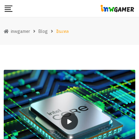
Skip
to
content
inwgamer
Blog
อินเทล