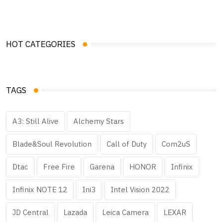
HOT CATEGORIES
TAGS
A3: Still Alive
Alchemy Stars
Blade&Soul Revolution
Call of Duty
Com2uS
Dtac
Free Fire
Garena
HONOR
Infinix
Infinix NOTE 12
Ini3
Intel Vision 2022
JD Central
Lazada
Leica Camera
LEXAR