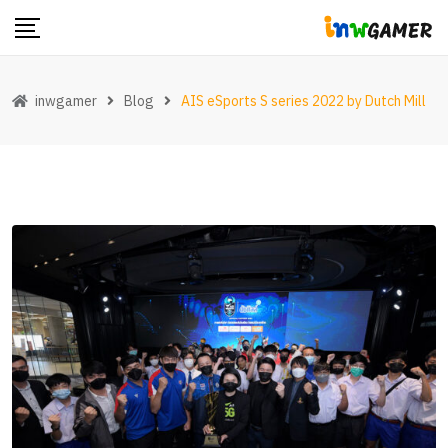
Skip
to
content
inwgamer
Blog
AIS eSports S series 2022 by Dutch Mill