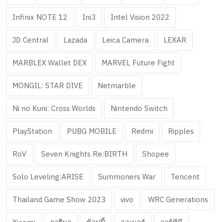
Infinix NOTE 12
Ini3
Intel Vision 2022
JD Central
Lazada
Leica Camera
LEXAR
MARBLEX Wallet DEX
MARVEL Future Fight
MONGIL: STAR DIVE
Netmarble
Ni no Kuni: Cross Worlds
Nintendo Switch
PlayStation
PUBG MOBILE
Redmi
Ripples
RoV
Seven Knights Re:BIRTH
Shopee
Solo Leveling:ARISE
Summoners War
Tencent
Thailand Game Show 2023
vivo
WRC Generations